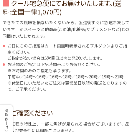
クール宅急便にてお届けいたします。(送
料:全国一律1,070円)
できたての風味を損ないたくないから、製造後すぐに急速冷凍して
います。
※スイーツと他商品(こめ油/化粧品/サプリメントなど)との
同梱はいたしかねます。
お日にちのご指定はカート画面時表示されるプルダウンよりご指
定ください。
ご指定がない場合は5営業日以内に発送いたします。
お時間のご指定は下記時間帯よりお選びください。
※お時間のみのご指定も承ります。
午前中／14時～16時／16時～18時／18時～20時／19時～21時
※休業日にいただいたご注文は翌営業日以降の発送となりますの
で、ご了承ください。
ご確認ください
レビューを見る
製造工程の特性上、一部に焦げが見られる場合がございますが、品
質および安全性には問題ございません。