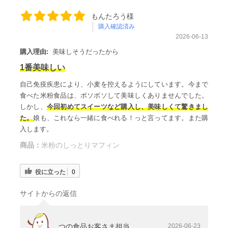
もんたろう様
購入確認済み
2026-06-13
購入理由:
美味しそうだったから
1番美味しい
自己免疫疾患により、小麦を控えるようにしています。今まで
食べた米粉食品は、ボソボソして美味しくありませんでした。
しかし、
今回初めてスイーツなど購入し、美味しくて驚きまし
た。
娘も、これなら一緒に食べれる！っと言ってます。また購
入します。
商品：
米粉のしっとりマフィン
役に立った
0
サイトからの返信
つの食品お客さま担当
2026-06-23