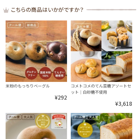
こちらの商品はいかがですか？
米粉のもっちりベーグル
コメトコメのてん菜糖アソートセ
ット│白砂糖不使用
¥292
¥3,618