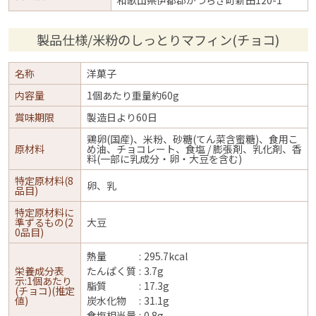
製品仕様/米粉のしっとりマフィン(チョコ)
名称
洋菓子
内容量
1個あたり重量約60g
賞味期限
製造日より60日
鶏卵(国産)、米粉、砂糖(てん菜含蜜糖)、食用こ
原材料
め油、チョコレート、食塩 / 膨張剤、乳化剤、香
料(一部に乳成分・卵・大豆を含む)
特定原材料(8
卵、乳
品目)
特定原材料に
準ずるもの(2
大豆
0品目)
熱量
295.7kcal
栄養成分表
たんぱく質
3.7g
示:1個あたり
脂質
17.3g
(チョコ)(推定
値)
炭水化物
31.1g
食塩相当量
0.8g