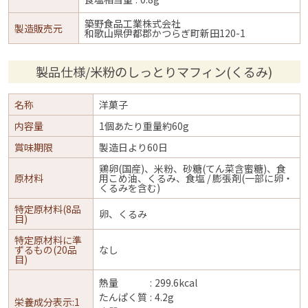
築野食品工業株式会社
製造販売元
和歌山県伊都郡かつらぎ町新田120-1
製品仕様/米粉のしっとりマフィン(くるみ)
名称
洋菓子
内容量
1個あたり重量約60g
賞味期限
製造日より60日
鶏卵(国産)、米粉、砂糖(てん菜含蜜糖)、食
原材料
用こめ油、くるみ、食塩 / 膨張剤(一部に卵・
くるみを含む)
特定原材料(8品
卵、くるみ
目)
特定原材料に準
ずるもの(20品
なし
目)
熱量
299.6kcal
たんぱく質
4.2g
栄養成分表示:1