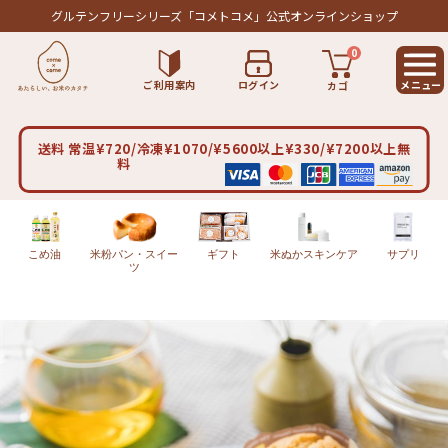
グルテンフリーシリーズ
「コメトコメ」公式オンラインショップ
0
ご利用案内
ログイン
カゴ
送料 常温¥720/冷凍¥1070/¥5600以上¥330/¥7200以上無
料
こめ油
米粉パン・スイー
ギフト
米ぬかスキンケア
サプリ
ツ