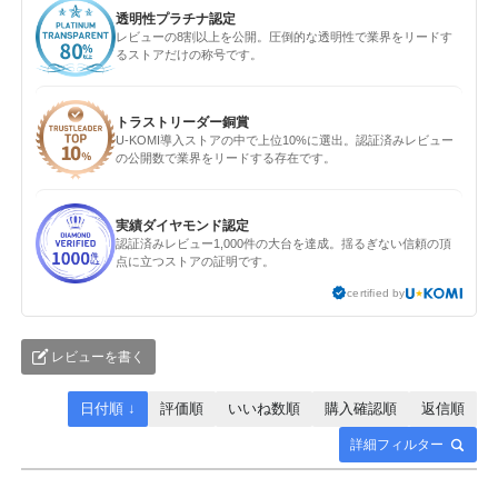
透明性プラチナ認定
レビューの8割以上を公開。圧倒的な透明性で業界をリードす
るストアだけの称号です。
トラストリーダー銅賞
U-KOMI導入ストアの中で上位10%に選出。認証済みレビュー
の公開数で業界をリードする存在です。
実績ダイヤモンド認定
認証済みレビュー1,000件の大台を達成。揺るぎない信頼の頂
点に立つストアの証明です。
certified by
レビューを書く
日付順 ↓
評価順
いいね数順
購入確認順
返信順
詳細フィルター