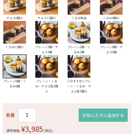
チョコ6個入
チョコ12個入
くるみ単品
くるみ6個入
くるみ12個入
プレーン3個・チ
プレーン3個・く
プレーン6個・チ
ョコ3個
るみ3個
ョコ6個
プレーン6個・く
プレーン・くる
☆おすすめ☆プレ
るみ6個
み・チョコ各2個
ーン・くるみ・チ
入
ョコ各3個入
数量
お気に入りに追加する
¥3,985
通常価格:
(税込)