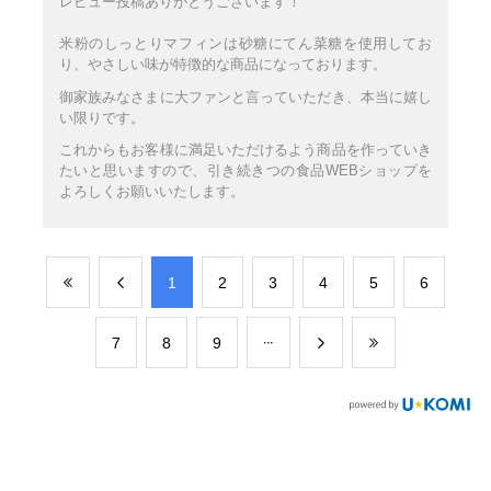
レビュー投稿ありがとうございます！
米粉のしっとりマフィンは砂糖にてん菜糖を使用してお
り、やさしい味が特徴的な商品になっております。
御家族みなさまに大ファンと言っていただき、本当に嬉し
い限りです。
これからもお客様に満足いただけるよう商品を作っていき
たいと思いますので、引き続きつの食品WEBショップを
よろしくお願いいたします。
​1
​2
​3
​4
​5
​6
​7
​8
​9