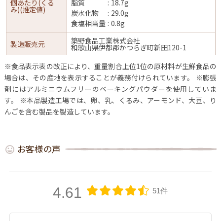
個あたり(くる
脂質
18.7g
み)(推定値)
炭水化物
29.0g
食塩相当量
0.8g
築野食品工業株式会社
製造販売元
和歌山県伊都郡かつらぎ町新田120-1
※食品表示表の改正により、重量割合上位1位の原材料が生鮮食品の
場合は、その産地を表示することが義務付けられています。
※膨張
剤にはアルミニウムフリーのベーキングパウダーを使用していま
す。
※本品製造工場では、卵、乳、くるみ、アーモンド、大豆、り
んごを含む製品を製造しています。
お客様の声
4.61
51件