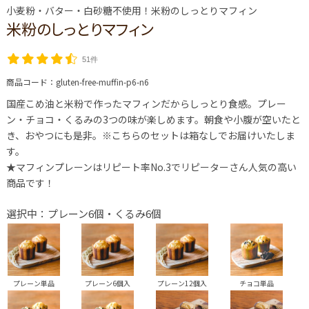
小麦粉・バター・白砂糖不使用！米粉のしっとりマフィン
米粉のしっとりマフィン
51件
商品コード：
gluten-free-muffin-p6-n6
国産こめ油と米粉で作ったマフィンだからしっとり食感。プレー
ン・チョコ・くるみの3つの味が楽しめます。朝食や小腹が空いたと
き、おやつにも是非。※こちらのセットは箱なしでお届けいたしま
す。
★マフィンプレーンはリピート率No.3でリピーターさん人気の高い
商品です！
選択中：プレーン6個・くるみ6個
プレーン単品
プレーン6個入
プレーン12個入
チョコ単品