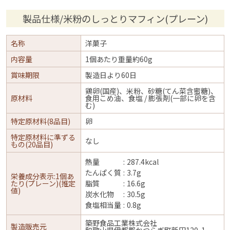
製品仕様/米粉のしっとりマフィン(プレーン)
名称
洋菓子
内容量
1個あたり重量約60g
賞味期限
製造日より60日
鶏卵(国産)、米粉、砂糖(てん菜含蜜糖)、
原材料
食用こめ油、食塩 / 膨張剤(一部に卵を含
む)
特定原材料(8品目)
卵
特定原材料に準ずる
なし
もの(20品目)
熱量
287.4kcal
たんぱく質
3.7g
栄養成分表示:1個あ
たり(プレーン)(推定
脂質
16.6g
値)
炭水化物
30.5g
食塩相当量
0.8g
築野食品工業株式会社
製造販売元
和歌山県伊都郡かつらぎ町新田120-1