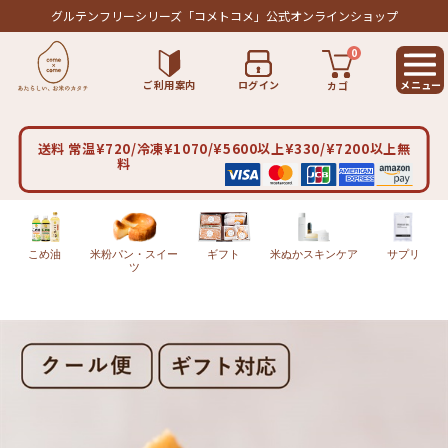
グルテンフリーシリーズ
「コメトコメ」公式オンラインショップ
0
ご利用案内
ログイン
カゴ
送料 常温¥720/冷凍¥1070/¥5600以上¥330/¥7200以上無
料
こめ油
米粉パン・スイー
ギフト
米ぬかスキンケア
サプリ
ツ