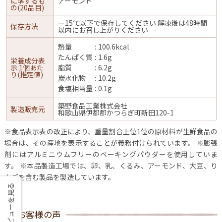
に準ずるも
アーモンド
の(20品目)
ー15℃以下で保存してください 解凍後は48時間
保存方法
以内にお召し上がりください
熱量
100.6kcal
たんぱく質
1.6g
栄養成分表
示:1個あた
脂質
6.2g
り(推定値)
炭水化物
10.2g
食塩相当量
0.1g
築野食品工業株式会社
製造販売元
和歌山県伊都郡かつらぎ町新田120-1
※食品表示表の改正により、重量割合上位1位の原材料が生鮮食品の
場合は、その産地を表示することが義務付けられています。
※膨張
剤にはアルミニウムフリーのベーキングパウダーを使用していま
す。
※本品製造工場では、卵、乳、くるみ、アーモンド、大豆、り
んごを含む製品を製造しています。
レビューを見る
お客様の声