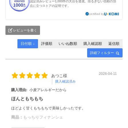
認証済みレビュー1,000件の大台を達成。揺るぎない信頼の頂
点に立つストアの証明です。
certified by
レビューを書く
日付順 ↓
評価順
いいね数順
購入確認順
返信順
詳細フィルター
2026-04-11
あつこ様
購入確認済み
購入理由:
小麦アレルギーだから
ほんともちもち
ほどよく甘くもちもちで美味しかったです。
商品：
もっちりフィナンシェ