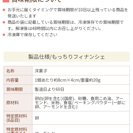
お手元に届くタイミングで賞味期限が10日以上残っている商品を
発送いたします
商品の袋に記載している賞味期限は、冷凍保存での賞味期限で
す。解凍後は48時間以内にお召し上がりください。
冷凍庫で保存してください
製品仕様/もっちりフィナンシェ
名称
洋菓子
内容量
1個あたり約8cm×4cm/重量約20g
賞味期限
製造日より60日
卵白(卵を含む)(国産)、砂糖、食用こめ油、アー
原材料
モンド、米粉、食塩/ ベーキングパウダー(一部に
卵、アーモンドを含む)
特定原材料
卵
(8品目)
特定原材料