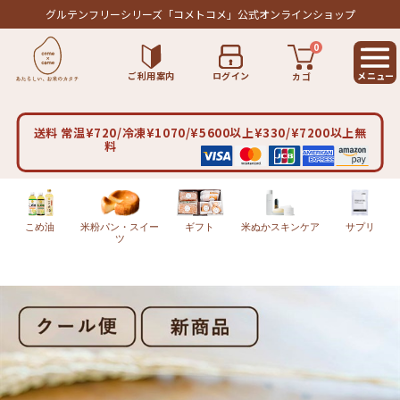
グルテンフリーシリーズ
「コメトコメ」公式オンラインショップ
0
ご利用案内
ログイン
カゴ
送料 常温¥720/冷凍¥1070/¥5600以上¥330/¥7200以上無
料
こめ油
米粉パン・スイー
ギフト
米ぬかスキンケア
サプリ
ツ