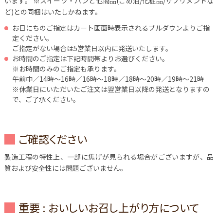
います。
※スイーツ・パンと他商品(こめ油/化粧品/サプリメントな
ど)との同梱はいたしかねます。
お日にちのご指定はカート画面時表示されるプルダウンよりご指
定ください。
ご指定がない場合は5営業日以内に発送いたします。
お時間のご指定は下記時間帯よりお選びください。
※お時間のみのご指定も承ります。
午前中／14時～16時／16時～18時／18時～20時／19時～21時
※休業日にいただいたご注文は翌営業日以降の発送となりますの
で、ご了承ください。
ご確認ください
製造工程の特性上、一部に焦げが見られる場合がございますが、品
質および安全性には問題ございません。
重要 : おいしいお召し上がり方について