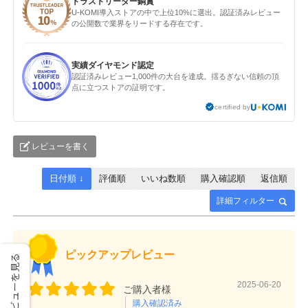
トラストリーダー銅賞
U-KOMI導入ストアの中で上位10%に選出。認証済みレビュー
の公開数で業界をリードする存在です。
実績ダイヤモンド認定
認証済みレビュー1,000件の大台を達成。揺るぎない信頼の頂
点に立つストアの証明です。
certified by
レビューを書く
日付順 ↓
評価順
いいね数順
購入確認順
返信順
詳細フィルター
ピックアップレビュー
レビューを見る
2025-06-20
ご購入者様
購入確認済み