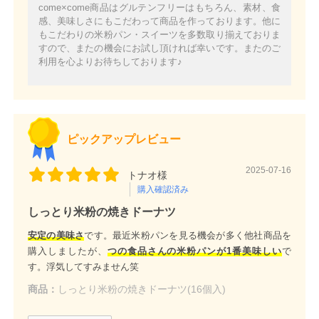
come×come商品はグルテンフリーはもちろん、素材、食
感、美味しさにもこだわって商品を作っております。他に
もこだわりの米粉パン・スイーツを多数取り揃えておりま
すので、またの機会にお試し頂ければ幸いです。またのご
利用を心よりお待ちしております♪
ピックアップレビュー
2025-07-16
トナオ様
購入確認済み
しっとり米粉の焼きドーナツ
安定の美味さ
です。最近米粉パンを見る機会が多く他社商品を
購入しましたが、
つの食品さんの米粉パンが1番美味しい
で
す。浮気してすみません笑
商品：
しっとり米粉の焼きドーナツ(16個入)