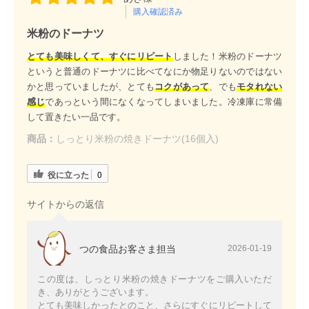
購入確認済み
米粉のドーナツ
とても美味しくて、すぐにリピート
しました！米粉のドーナツ
というと普通のドーナツに比べてなにか物足りないのではない
かと思っていましたが、とても
コクがあって
、でも
モタれない
感じ
であっという間になくなってしまいました。冷凍庫に常備
して置きたい一品です。
商品：
しっとり米粉の焼きドーナツ(16個入)
役に立った
0
サイトからの返信
つの食品お客さま担当
2026-01-19
この度は、しっとり米粉の焼きドーナツをご購入いただ
き、ありがとうございます。
とても美味しかったとのこと、さらにすぐにリピートして