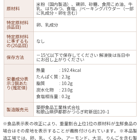
米粉（国内製造）、鶏卵、砂糖、食用こめ油、牛
原材料
乳、はちみつ、食塩、/ベーキングパウダー（一部
に乳成分・卵を含む）
特定原材料
卵、乳成分
(8品目)
特定原材料
に準ずるも
なし
の(20品目)
－15℃以下で保存してください 解凍後は当日中
保存方法
にお召し上がりください
熱量
192.4kcal
たんぱく質
2.3g
栄養成分表
示:1個あた
脂質
10.2g
り(推定値)
炭水化物
23.0g
食塩相当量
0.2g
築野食品工業株式会社
製造販売元
和歌山県伊都郡かつらぎ町新田120-1
※食品表示表の改正により、重量割合上位1位の原材料が生鮮食品の
場合はその産地を表示することが義務付けられています。
※本品製
造工場では、卵、乳、くるみ、アーモンド、大豆、りんごを含む製