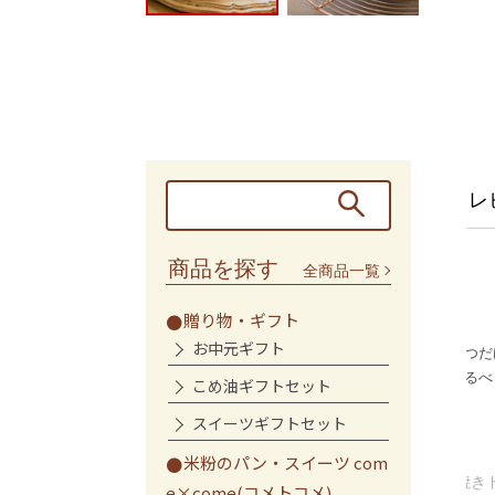
レ
商品を探す
全商品一覧
ナツ
砂糖が…
贈り物・ギフト
お中元ギフト
て、すぐにリピート
し
美味しい！ですが、はちみつだけで十
ドーナツというと普通
分です。砂糖入り菓子はなるべく控え
こめ油ギフトセット
べてなにか物足りな
...
てますので…今後に期待。
スイーツギフトセット
ご購入者様
米粉のパン・スイーツ com
しっとり米粉の焼きドーナ
e×come(コメトコメ)