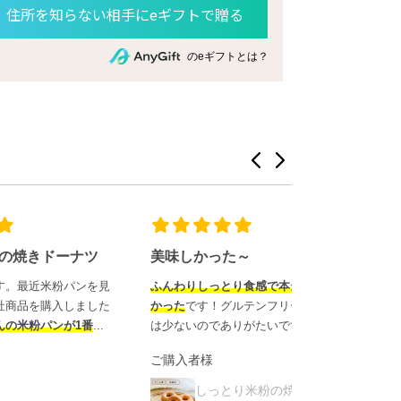
住所を知らない相手にeギフトで贈る
のeギフトとは？
ナツ
美味しかった～
しっとり！！
ンを見
ふんわりしっとり食感で本当に美味し
しっとり米粉の
ました
かった
です！グルテンフリーのおやつ
頂きました！
し
1番
...
は少ないのでありがたいです。
った
です。
ご購入者様
アサママ様
しっとり米粉の焼きドーナ
しっと