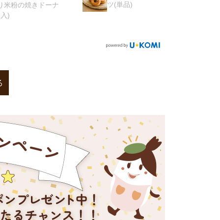
ツ(単品)
ツ(単品)
ドーナ
る