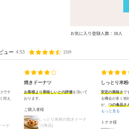
お気に入り登録人数：38人
ビュー
4.53
15件
焼きドーナツ
しっとり米粉の焼きドー
お客様より美味しいとの評価
を頂いて
安定の美味さ
です。最近米粉パ
おります。
る機会が多く他社商品を購入し
が、
つの食品さんの米粉パンが
ご購入者様
もっと見る
しっとり米粉の焼きドーナ
トナオ様
ツ(単品)