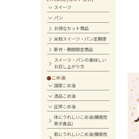
ツ(単品)
とり米粉の焼きドーナ
スイーツ
個入)
パン
お得なセット商品
米粉スイーツ・パン定期便
新作・期間限定商品
スイーツ・パンの美味しい
お召し上がり方
こめ油
国産こめ油
逸品こめ油
圧搾こめ油
体にうれしいこめ油(機能性
表示食品)
肌にうれしいこめ油(機能性