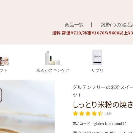
商品一覧
築野(つの)食
送料 常温¥720/冷凍¥1070/¥5600以上¥
フト
米ぬかスキンケア
サプリ
グルテンフリーの米粉スイ
ツ！
しっとり米粉の焼
15件
商品コード：
gluten-free-donut10