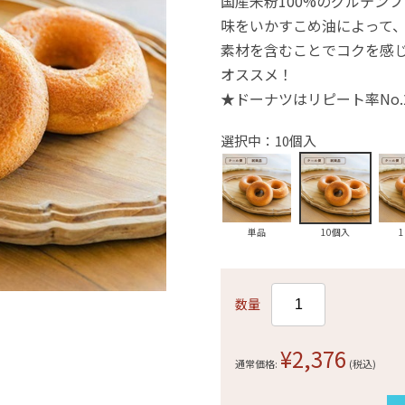
国産米粉100%のグルテン
味をいかすこめ油によって
素材を含むことでコクを感
オススメ！
★ドーナツはリピート率No
選択中：10個入
単品
10個入
数量
¥2,376
通常価格:
(税込)