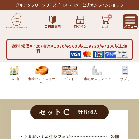
グルテンフリーシリーズ
「コメトコメ」公式オンラインショップ
0
ご利用案内
ログイン
カゴ
送料 常温¥720/冷凍¥1070/¥5600以上¥330/¥7200以上無
料
こめ油
米粉パン・スイー
ギフト
米ぬかスキンケア
サプリ
ツ