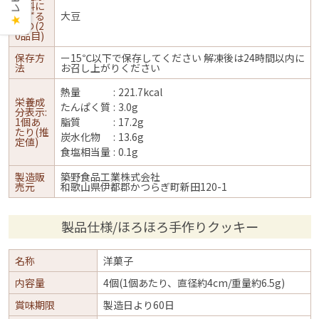
材料に
準ずる
大豆
★
もの(2
0品目)
保存方
ー15℃以下で保存してください 解凍後は24時間以内に
法
お召し上がりください
熱量
221.7kcal
栄養成
たんぱく質
3.0g
分表示:
1個あ
脂質
17.2g
たり(推
炭水化物
13.6g
定値)
食塩相当量
0.1g
製造販
築野食品工業株式会社
売元
和歌山県伊都郡かつらぎ町新田120-1
製品仕様/ほろほろ手作りクッキー
名称
洋菓子
内容量
4個(1個あたり、直径約4cm/重量約6.5g)
賞味期限
製造日より60日