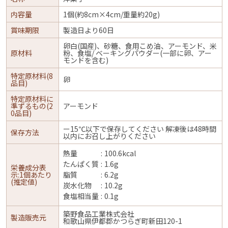
内容量
1個(約8cm×4cm/重量約20g)
賞味期限
製造日より60日
卵白(国産)、砂糖、食用こめ油、アーモンド、米
原材料
粉、食塩/ ベーキングパウダー(一部に卵、アー
モンドを含む)
特定原材料(8
卵
品目)
特定原材料に
準ずるもの(2
アーモンド
0品目)
ー15℃以下で保存してください 解凍後は48時間
保存方法
以内にお召し上がりください
熱量
100.6kcal
たんぱく質
1.6g
栄養成分表
示:1個あたり
脂質
6.2g
(推定値)
炭水化物
10.2g
食塩相当量
0.1g
築野食品工業株式会社
製造販売元
和歌山県伊都郡かつらぎ町新田120-1