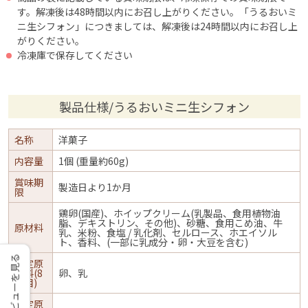
す。解凍後は48時間以内にお召し上がりください。「うるおいミ
ニ生シフォン」につきましては、解凍後は24時間以内にお召し上
がりください。
冷凍庫で保存してください
製品仕様/うるおいミニ生シフォン
名称
洋菓子
内容量
1個 (重量約60g)
賞味期
製造日より1か月
限
鶏卵(国産)、ホイップクリーム(乳製品、食用植物油
脂、デキストリン、その他)、砂糖、食用こめ油、牛
原材料
乳、米粉、食塩 / 乳化剤、セルロース、ホエイソル
ト、香料、(一部に乳成分・卵・大豆を含む)
レビューを見る
特定原
材料(8
卵、乳
品目)
特定原