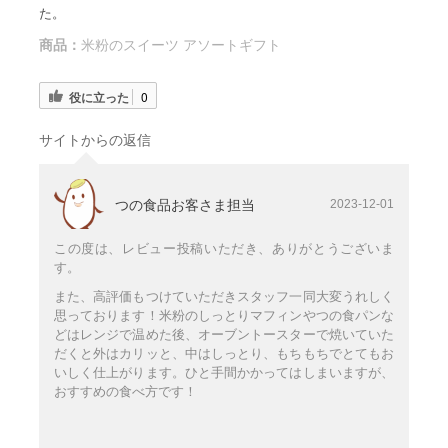
た。
商品：
米粉のスイーツ アソートギフト
役に立った
0
サイトからの返信
つの食品お客さま担当
2023-12-01
この度は、レビュー投稿いただき、ありがとうございま
す。
また、高評価もつけていただきスタッフ一同大変うれしく
思っております！米粉のしっとりマフィンやつの食パンな
どはレンジで温めた後、オーブントースターで焼いていた
だくと外はカリッと、中はしっとり、もちもちでとてもお
いしく仕上がります。ひと手間かかってはしまいますが、
おすすめの食べ方です！