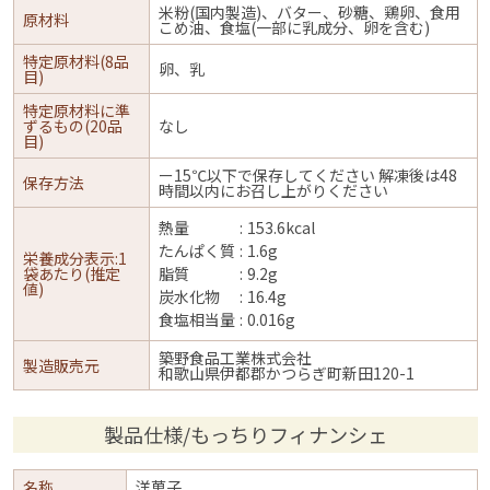
米粉(国内製造)、バター、砂糖、鶏卵、食用
原材料
こめ油、食塩(一部に乳成分、卵を含む)
特定原材料(8品
卵、乳
目)
特定原材料に準
ずるもの(20品
なし
目)
ー15℃以下で保存してください 解凍後は48
保存方法
時間以内にお召し上がりください
熱量
153.6kcal
たんぱく質
1.6g
栄養成分表示:1
袋あたり(推定
脂質
9.2g
値)
炭水化物
16.4g
食塩相当量
0.016g
築野食品工業株式会社
製造販売元
和歌山県伊都郡かつらぎ町新田120-1
製品仕様/もっちりフィナンシェ
名称
洋菓子