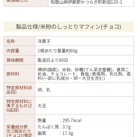
和歌山県伊都郡かつらぎ町新田120-1
製品仕様/米粉のしっとりマフィン(チョコ)
名称
洋菓子
内容量
1個あたり重量約60g
賞味期限
製造日より60日
鶏卵(国産)、米粉、砂糖(てん菜含蜜糖)、食用こ
原材料
め油、チョコレート、食塩 / 膨張剤、乳化剤、香
料(一部に乳成分・卵・大豆を含む)
特定原材料(8
卵、乳
品目)
特定原材料に
準ずるもの(2
大豆
0品目)
熱量
295.7kcal
栄養成分表
たんぱく質
3.7g
示:1個あたり
脂質
17.3g
(チョコ)(推定