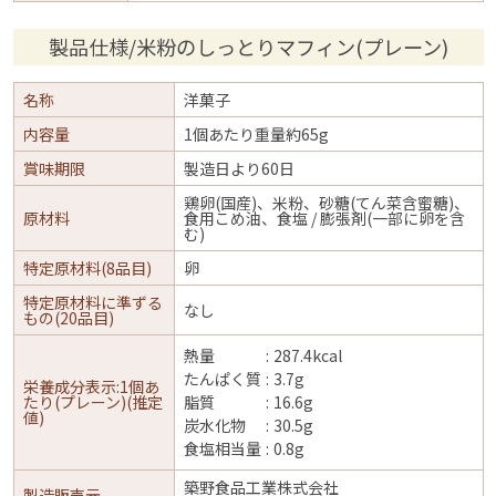
製品仕様/米粉のしっとりマフィン(プレーン)
名称
洋菓子
内容量
1個あたり重量約65g
賞味期限
製造日より60日
鶏卵(国産)、米粉、砂糖(てん菜含蜜糖)、
原材料
食用こめ油、食塩 / 膨張剤(一部に卵を含
む)
特定原材料(8品目)
卵
特定原材料に準ずる
なし
もの(20品目)
熱量
287.4kcal
たんぱく質
3.7g
栄養成分表示:1個あ
たり(プレーン)(推定
脂質
16.6g
値)
炭水化物
30.5g
食塩相当量
0.8g
築野食品工業株式会社
製造販売元