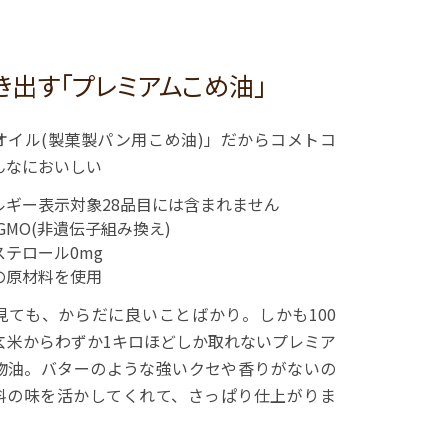
出す「プレミアムこめ油」
Bオイル(製菓製パン用こめ油)」だからコメトコ
んなにおいしい
ルギー表示対象28品目には含まれません
-GMO(非遺伝子組み換え)
ステロール0mg
の原材料を使用
見ても、からだに良いことばかり。しかも100
玄米からわずか1キロほどしか取れないプレミア
物油。バターのような強いクセや香りがないの
料の味を活かしてくれて、さっぱり仕上がりま