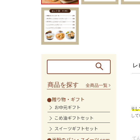
レ
商品を探す
全商品一覧
の軽食に
満足
贈り物・ギフト
お中元ギフト
を感じた時の軽食とし
米粉だからか、
もっちりしていて満腹
しく健康な物として試
感も
あり、何度か購入しています!
こめ油ギフトセット
スコーンが良かった...
こむちゃん様
スイーツギフトセット
コメトコメのてん菜糖アソ
米粉のパン・スイーツ com