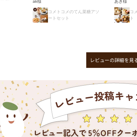
ak様
あき様
コメトコメのてん菜糖アソ
コメトコメの朝ごは
ートセット
ト
レビューの詳細を見