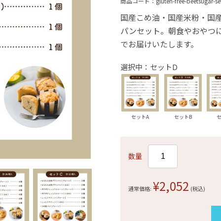
商品コード：
gluten-free-beetsugar-se
国産こめ油・国産米粉・国
パンセット。朝食やおやつ
でお届けいたします。
選択中：セットD
セットA
セットB
数量
¥2,052
通常価格:
(税込)