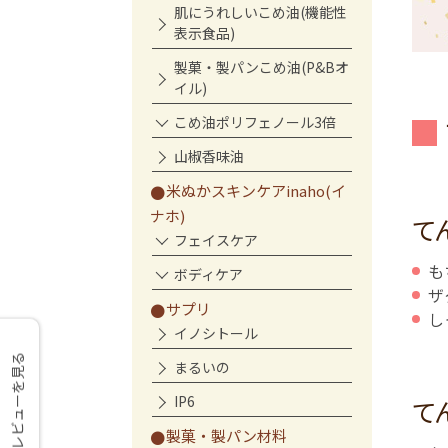
肌にうれしいこめ油(機能性
表示食品)
製菓・製パンこめ油(P&Bオ
イル)
こめ油ポリフェノール3倍
山椒香味油
米ぬかスキンケアinaho(イ
ナホ)
て
フェイスケア
も
ボディケア
ザ
サプリ
し
イノシトール
レビューを見る
まるいの
IP6
て
製菓・製パン材料