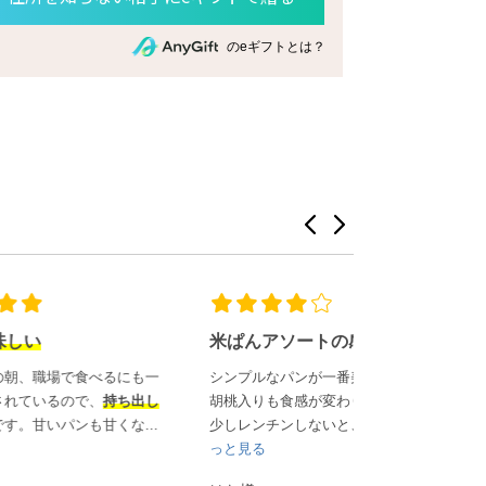
のeギフトとは？
米ぱんアソートの感想
ありがとうご
にも一
シンプルなパンが一番美味しかった。
娘が出産をし、
ち出し
胡桃入りも食感が変わり美味しい。
こんでいました
...
少しレンチンしないと、ボソボソ...
も
ツやパンが大好
っと見る
もっと見る