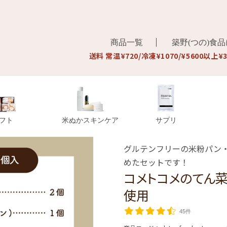
商品一覧
築野(つの)食
送料 常温¥720/冷凍¥1070/¥5600以上¥
フト
米ぬかスキンケア
サプリ
グルテンフリーの米粉パン
めたセットです！
コメトコメのてん
使用
45件