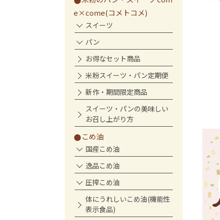
ートセット
e×come(コメトコメ)
トコメの朝ごはんセッ
スイーツ
パン
お得なセット商品
米粉スイーツ・パン定期便
新作・期間限定商品
スイーツ・パンの美味しい
お召し上がり方
こめ油
国産こめ油
逸品こめ油
圧搾こめ油
体にうれしいこめ油(機能性
表示食品)