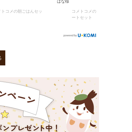
はな様
みゃん様
んセッ
コメトコメのてん菜糖アソ
コメト
ートセット
ト
る