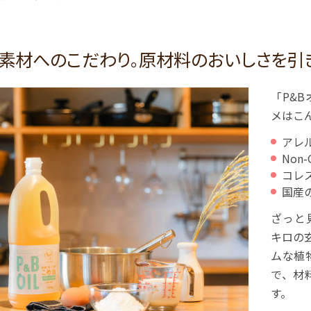
素材へのこだわり。原材料のおいしさを引き
「P&
メはこ
アレ
Non
コレ
国産
ざっと
キロの
ムな植
で、材
す。