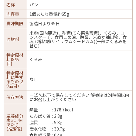
名称
パン
内容量
1個あたり重量約65g
賞味期限
製造日より45日
米粉(国内製造)、砂糖(てん菜含蜜糖)、くるみ、コー
ンスターチ、食用こめ油、酵母、米ぬか抽出物、食
原材料
塩 / 増粘剤(サイリウムシードガム)(一部にくるみを
含む)
特定原材
料(8品
くるみ
目)
特定原材
料に準ず
なし
るもの(2
0品目)
ー15℃以下で保存してください 解凍後は24時間以内
保存方法
にお召し上がりください
熱量
178.7kcal
栄養成分
たんぱく質
2.3g
表示:1個
脂質
5.8g
あたり
(推定値)
炭水化物
30.7g
食塩相当量
0.4g