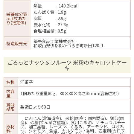
熱量
140.2kcal
たんぱく質
1.9g
栄養成分表
示:1枚あた
脂質
2.9g
り(推定値)
炭水化物
27.3g
食塩相当量
0.5g
築野食品工業株式会社
製造販売元
和歌山県伊都郡かつらぎ町新田120-1
ごろっとナッツ＆フルーツ 米粉のキャロットケー
キ
名称
洋菓子
内容
1個あたり重量80g、30×80×高さ35mm(容器含む)
量
賞味
製造日より60日
期限
にんじん(北海道産)、米粉(国産：国内製造)、鶏卵(国
産)、砂糖(てん菜含蜜糖)、食用こめ油、ナチュラルチー
原材
ズ、加工黒糖、レーズン、くるみ、アーモンド、はちみ
料
つ、シナモン、食塩、カルダモン / 香料、安定剤(カロブ