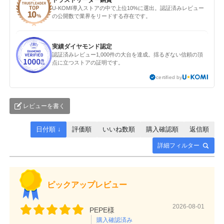
トラストリーダー銅賞
U-KOMI導入ストアの中で上位10%に選出。認証済みレビュー
の公開数で業界をリードする存在です。
実績ダイヤモンド認定
認証済みレビュー1,000件の大台を達成。揺るぎない信頼の頂
点に立つストアの証明です。
certified by
レビューを書く
日付順 ↓
評価順
いいね数順
購入確認順
返信順
詳細フィルター
ピックアップレビュー
2026-08-01
PEPE様
購入確認済み