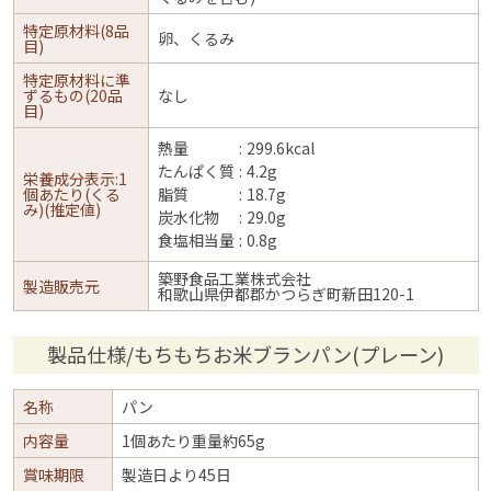
特定原材料(8品
卵、くるみ
目)
特定原材料に準
ずるもの(20品
なし
目)
熱量
299.6kcal
たんぱく質
4.2g
栄養成分表示:1
個あたり(くる
脂質
18.7g
み)(推定値)
炭水化物
29.0g
食塩相当量
0.8g
築野食品工業株式会社
製造販売元
和歌山県伊都郡かつらぎ町新田120-1
製品仕様/もちもちお米ブランパン(プレーン)
名称
パン
内容量
1個あたり重量約65g
賞味期限
製造日より45日