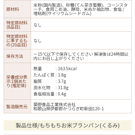
米粉(国内製造)、砂糖(てん菜含蜜糖)、コーンスタ
原材料
ーチ、食用こめ油、酵母、米ぬか抽出物、食塩 /
増粘剤(サイリウムシードガム)
特定原材料
なし
(8品目)
特定原材料
に準ずるも
なし
の(20品目)
ー15℃以下で保存してください 解凍後は24時間以
保存方法
内にお召し上がりください
熱量
163.5kcal
たんぱく質
1.8g
栄養成分表
示:1個あた
脂質
3.7g
り(推定値)
炭水化物
31.8g
食塩相当量
0.4g
築野食品工業株式会社
製造販売元
和歌山県伊都郡かつらぎ町新田120-1
製品仕様/もちもちお米ブランパン(くるみ)