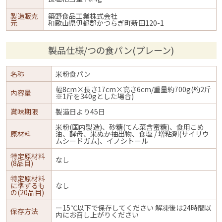
製造販売
築野食品工業株式会社
元
和歌山県伊都郡かつらぎ町新田120-1
製品仕様/つの食パン(プレーン)
名称
米粉食パン
幅8cm×長さ17cm×高さ6cm/重量約700g(約2斤
内容量
※1斤を340gとした場合)
賞味期限
製造日より45日
米粉(国内製造)、砂糖(てん菜含蜜糖)、食用こめ
原材料
油、酵母、米ぬか抽出物、食塩 / 増粘剤(サイリウ
ムシードガム)、イノシトール
特定原材料
なし
(8品目)
特定原材料
に準ずるも
なし
の(20品目)
ー15℃以下で保存してください 解凍後は24時間以
保存方法
内にお召し上がりください