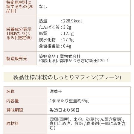
特定原材料に
準ずるもの(20
なし
品目)
熱量
228.9kcal
たんぱく質
3.2g
栄養成分表示:
1個あたり(く
脂質
12.1g
るみ)(推定値)
炭水化物
27.3g
食塩相当量
0.4g
築野食品工業株式会社
製造販売元
和歌山県伊都郡かつらぎ町新田120-1
製品仕様/米粉のしっとりマフィン(プレーン)
名称
洋菓子
内容量
1個あたり重量約65g
賞味期限
製造日より60日
鶏卵(国産)、米粉、砂糖(てん菜含蜜糖)、
原材料
食用こめ油、食塩 / 膨張剤(一部に卵を含
む)