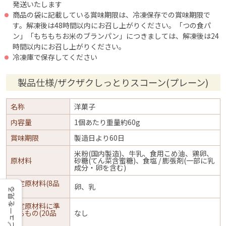
発送いたします
商品の袋に記載している賞味期限は、冷凍保存での賞味期限で
す。解凍後は48時間以内にお召し上がりください。「つの食パ
ン」「もちもちお米のブランパン」につきましては、解凍後は24
時間以内にお召し上がりください。
冷凍庫で保存してください
製品仕様/ザクザクしっとりスコーン(プレーン)
名称
洋菓子
内容量
1個あたり重量約60g
賞味期限
製造日より60日
米粉(国内製造)、牛乳、食用こめ油、鶏卵、
原材料
砂糖(てん菜含蜜糖)、食塩 / 膨張剤(一部に乳
成分・卵を含む)
特定原材料(8品
卵、乳
目)
レビューを見る
特定原材料に準
ずるもの(20品
なし
目)