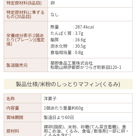
特定原材料(8品目)
卵
特定原材料に準ずる
なし
もの(20品目)
熱量
287.4kcal
たんぱく質
3.7g
栄養成分表示:1個あ
たり(プレーン)(推定
脂質
16.6g
値)
炭水化物
30.5g
食塩相当量
0.8g
築野食品工業株式会社
製造販売元
和歌山県伊都郡かつらぎ町新田120-1
製品仕様/米粉のしっとりマフィン(くるみ)
名称
洋菓子
内容量
1個あたり重量約60g
賞味期限
製造日より60日
鶏卵(国産)、米粉、砂糖(てん菜含蜜糖)、食
原材料
用こめ油、くるみ、食塩 / 膨張剤(一部に卵・
くるみを含む)