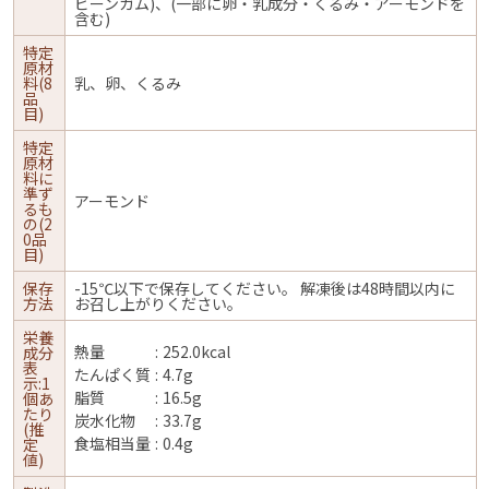
ビーンガム)、(一部に卵・乳成分・くるみ・アーモンドを
含む)
特定
原材
料(8
乳、卵、くるみ
品
目)
特定
原材
料に
準ず
アーモンド
るも
の(2
0品
目)
保存
-15℃以下で保存してください。 解凍後は48時間以内に
方法
お召し上がりください。
栄養
熱量
252.0kcal
成分
表
たんぱく質
4.7g
示:1
脂質
16.5g
個あ
たり
炭水化物
33.7g
(推
食塩相当量
0.4g
定
値)