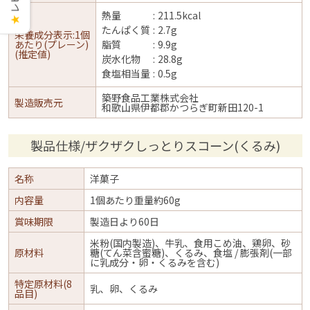
熱量
211.5kcal
★
たんぱく質
2.7g
栄養成分表示:1個
あたり(プレーン)
脂質
9.9g
(推定値)
炭水化物
28.8g
食塩相当量
0.5g
築野食品工業株式会社
製造販売元
和歌山県伊都郡かつらぎ町新田120-1
製品仕様/ザクザクしっとりスコーン(くるみ)
名称
洋菓子
内容量
1個あたり重量約60g
賞味期限
製造日より60日
米粉(国内製造)、牛乳、食用こめ油、鶏卵、砂
原材料
糖(てん菜含蜜糖)、くるみ、食塩 / 膨張剤(一部
に乳成分・卵・くるみを含む)
特定原材料(8
乳、卵、くるみ
品目)