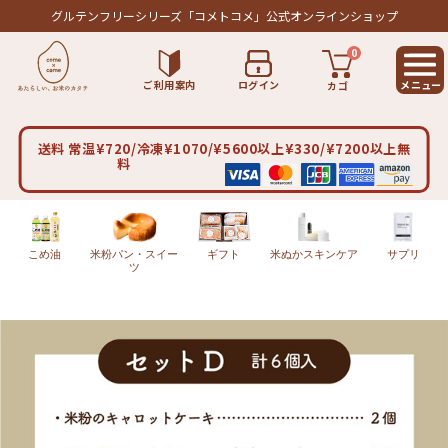
グルテンフリーシリーズ
「コメトコメ」公式オンラインショップ
0
ご利用案内
ログイン
カゴ
送料 常温¥720/冷凍¥1070/¥5600以上¥330/¥7200以上無
料
こめ油
米粉パン・スイー
ギフト
米ぬかスキンケア
サプリ
ツ