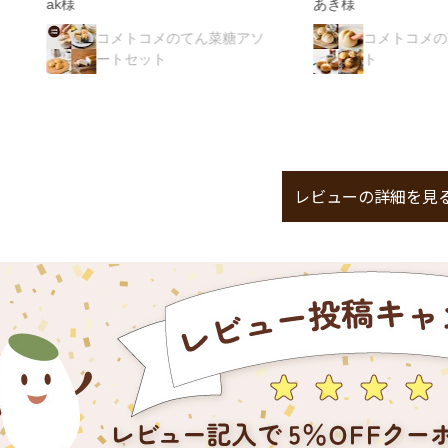
ak様
あき様
コメトコメのてん菜糖アソ
コメトコメの朝ごは
ートセット
ト
レビューの詳細を見