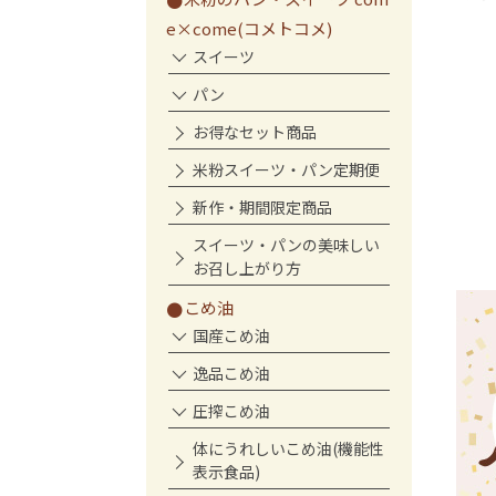
ートセット
e×come(コメトコメ)
トコメの朝ごはんセッ
スイーツ
パン
お得なセット商品
米粉スイーツ・パン定期便
新作・期間限定商品
スイーツ・パンの美味しい
お召し上がり方
こめ油
国産こめ油
逸品こめ油
圧搾こめ油
体にうれしいこめ油(機能性
表示食品)