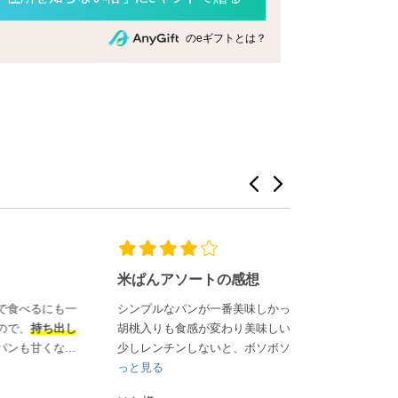
のeギフトとは？
米ぱんアソートの感想
ありがとうご
にも一
シンプルなパンが一番美味しかった。
娘が出産をし、
ち出し
胡桃入りも食感が変わり美味しい。
こんでいました
...
少しレンチンしないと、ボソボソ...
も
ツやパンが大好
っと見る
もっと見る