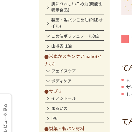
肌にうれしいこめ油(機能性
表示食品)
製菓・製パンこめ油(P&Bオ
イル)
こめ油ポリフェノール3倍
山椒香味油
米ぬかスキンケアinaho(イ
ナホ)
て
フェイスケア
も
ボディケア
ザ
サプリ
し
イノシトール
レビューを見る
まるいの
IP6
て
製菓・製パン材料