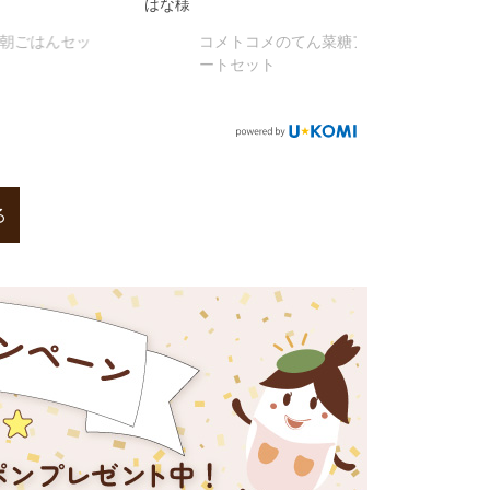
はな様
みゃん様
んセッ
コメトコメのてん菜糖アソ
コメト
ートセット
ト
る