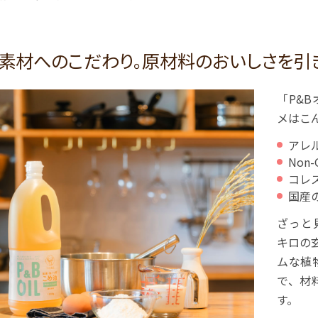
素材へのこだわり。原材料のおいしさを引き
「P&
メはこ
アレ
Non
コレ
国産
ざっと
キロの
ムな植
で、材
す。