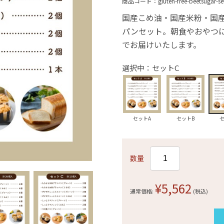
商品コード：
gluten-free-beetsugar-se
国産こめ油・国産米粉・国
パンセット。朝食やおやつ
でお届けいたします。
選択中：セットC
セットA
セットB
数量
¥5,562
通常価格:
(税込)