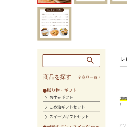
レ
商品を探す
全商品一覧
の軽食に
満足
贈り物・ギフト
お中元ギフト
を感じた時の軽食とし
米粉だからか、
もっちりしていて満腹
しく健康な物として試
感も
あり、何度か購入しています!
こめ油ギフトセット
スコーンが良かった...
こむちゃん様
スイーツギフトセット
コメトコメのてん菜糖アソ
米粉のパン・スイーツ com