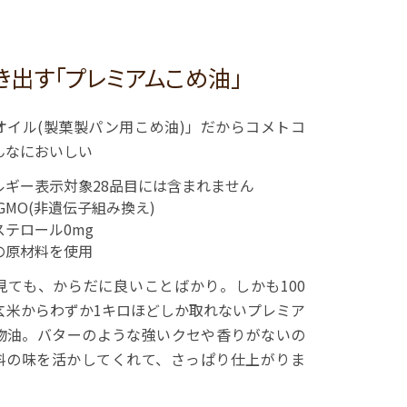
出す「プレミアムこめ油」
Bオイル(製菓製パン用こめ油)」だからコメトコ
んなにおいしい
ルギー表示対象28品目には含まれません
-GMO(非遺伝子組み換え)
ステロール0mg
の原材料を使用
見ても、からだに良いことばかり。しかも100
玄米からわずか1キロほどしか取れないプレミア
物油。バターのような強いクセや香りがないの
料の味を活かしてくれて、さっぱり仕上がりま