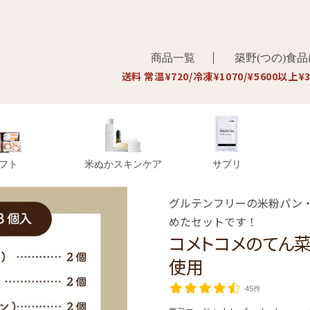
商品一覧
築野(つの)食
送料 常温¥720/冷凍¥1070/¥5600以上¥
フト
米ぬかスキンケア
サプリ
グルテンフリーの米粉パン
めたセットです！
コメトコメのてん
使用
45件