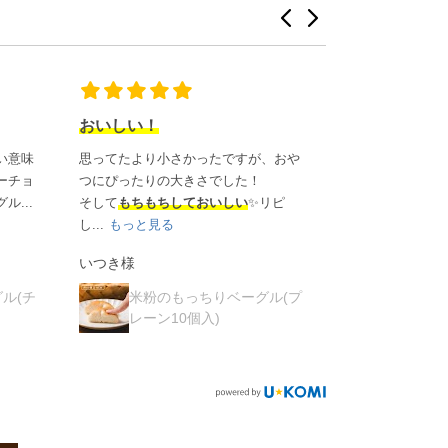
米粉のもっちりベーグル
ベーグルパン
、おや
もっちりしていてとても美味しかった
もちもちしてい
です。
ご購入者様
リピ
ゆいちゃん様
米粉の
レーン単
米粉のもっちりベーグル(チ
ョコチップ単品)
ル(プ