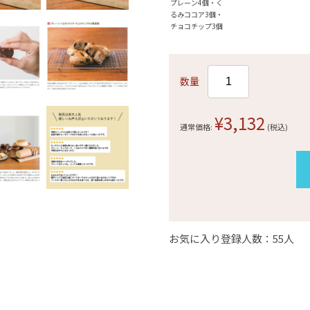
プレーン4個・く
るみココア3個・
チョコチップ3個
数量
¥3,132
通常価格:
(税込)
お気に入り登録人数：55人