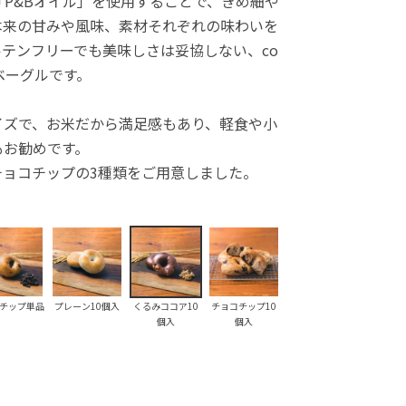
P&Bオイル」を使用することで、きめ細や
本来の甘みや風味、素材それぞれの味わいを
テンフリーでも美味しさは妥協しない、co
ベーグルです。
イズで、お米だから満足感もあり、軽食や小
もお勧めです。
チョコチップの3種類をご用意しました。
チップ単品
プレーン10個入
くるみココア10
チョコチップ10
個入
個入