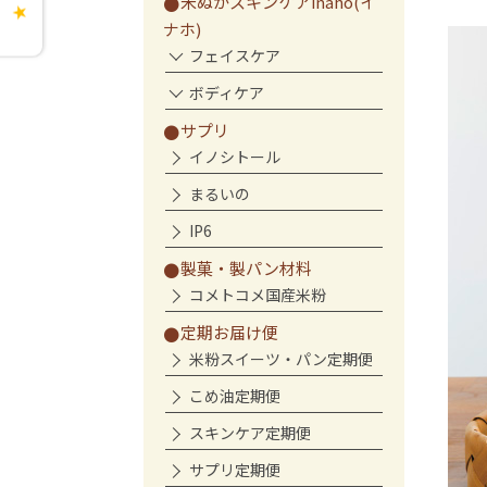
米ぬかスキンケアinaho(イ
★
ナホ)
フェイスケア
ボディケア
サプリ
イノシトール
まるいの
IP6
製菓・製パン材料
コメトコメ国産米粉
定期お届け便
米粉スイーツ・パン定期便
こめ油定期便
スキンケア定期便
サプリ定期便