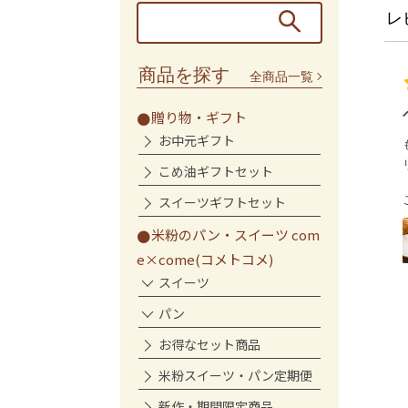
レ
商品を探す
全商品一覧
ベーグル
贈り物・ギフト
お中元ギフト
もっちりとして美味しかったです
リピートしたいです
こめ油ギフトセット
ここりん様
スイーツギフトセット
米粉のもっちりベーグル(プ
米粉のパン・スイーツ com
レーン10個入)
e×come(コメトコメ)
スイーツ
パン
お得なセット商品
米粉スイーツ・パン定期便
新作・期間限定商品