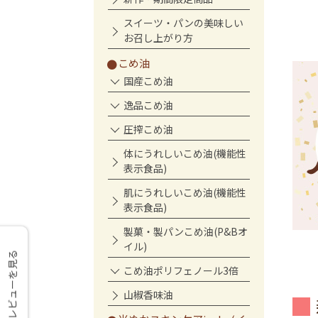
スイーツ・パンの美味しい
お召し上がり方
こめ油
国産こめ油
逸品こめ油
圧搾こめ油
体にうれしいこめ油(機能性
表示食品)
肌にうれしいこめ油(機能性
表示食品)
製菓・製パンこめ油(P&Bオ
イル)
レビューを見る
こめ油ポリフェノール3倍
山椒香味油