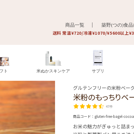
商品一覧
築野(つの)食
送料 常温¥720/冷凍¥1070/¥5600以上¥
フト
米ぬかスキンケア
サプリ
グルテンフリーの米粉ベー
米粉のもっちりベ
47件
商品コード：
gluten-free-bagel-coco
お米の魅力がぎゅっと詰まっ