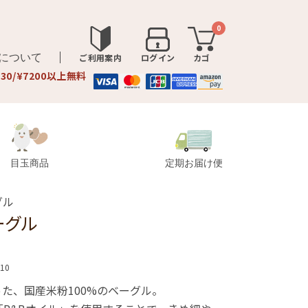
0
品について
ご利用案内
ログイン
カゴ
330/¥7200以上無料
目玉商品
定期お届け便
グル
ーグル
a10
た、国産米粉100%のベーグル。