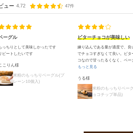
ビュー
4.72
47件
ビターチョコが美味しい
おいしい！
練り込んである量が適度で、良い意味
思ってたより小さかったですが
でチョコすぎなくて良い。ビターチョ
つにぴったりの大きさでした！
コなので甘ったるくなく、ベーグル...
そして
もちもちしておいしい
✨
もっと見る
し...
もっと見る
うる様
いつき様
米粉のもっちりベーグル(チ
米粉のもっちりベーグ
ョコチップ単品)
レーン10個入)