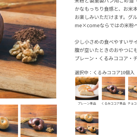
米粉と製菓製パン用こめ油「
かなもっちり食感と、お米
お楽しみいただけます。グル
me×comeならではの米粉
少し小さめの食べやすいサ
腹が空いたときのおやつに
プレーン・くるみココア・
選択中：くるみココア10個入
プレーン単品
くるみココア単品
チョコ