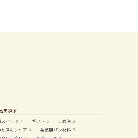
品を探す
粉スイーツ
ギフト
こめ油
ぬかスキンケア
製菓製パン材料