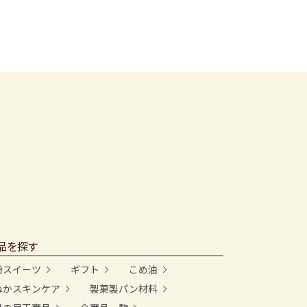
品を探す
粉スイーツ
ギフト
こめ油
ぬかスキンケア
製菓製パン材料