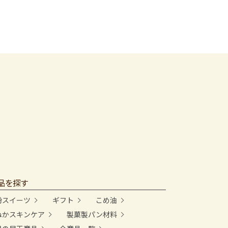
品を探す
粉スイーツ
ギフト
こめ油
ぬかスキンケア
製菓製パン材料